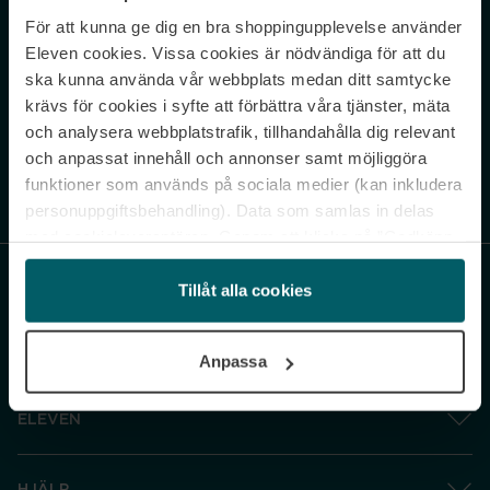
För att kunna ge dig en bra shoppingupplevelse använder
Never miss a beat.
Eleven cookies. Vissa cookies är nödvändiga för att du
Sign up to our newsletter.
ska kunna använda vår webbplats medan ditt samtycke
krävs för cookies i syfte att förbättra våra tjänster, mäta
E-postadress
och analysera webbplatstrafik, tillhandahålla dig relevant
och anpassat innehåll och annonser samt möjliggöra
funktioner som används på sociala medier (kan inkludera
Genom att prenumerera accepterar du vår
Integritetspolicy
. Avprenumerera
när som helst.
personuppgiftsbehandling). Data som samlas in delas
med cookieleverantören. Genom att klicka på ”Godkänn
och gå vidare” accepterar du samtliga cookies medan du
under ”Inställningar” kan anpassa användningen av
Tillåt alla cookies
cookies. Du kan återkalla ditt samtycke när som helst.
För mer information se vår Cookie Policy samt vår
Anpassa
Integritetspolicy.
ELEVEN
HJÄLP