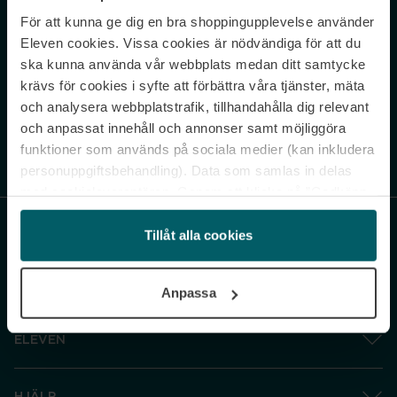
För att kunna ge dig en bra shoppingupplevelse använder
Never miss a beat.
Eleven cookies. Vissa cookies är nödvändiga för att du
Sign up to our newsletter.
ska kunna använda vår webbplats medan ditt samtycke
krävs för cookies i syfte att förbättra våra tjänster, mäta
E-postadress
och analysera webbplatstrafik, tillhandahålla dig relevant
och anpassat innehåll och annonser samt möjliggöra
funktioner som används på sociala medier (kan inkludera
Genom att prenumerera accepterar du vår
Integritetspolicy
. Avprenumerera
när som helst.
personuppgiftsbehandling). Data som samlas in delas
med cookieleverantören. Genom att klicka på ”Godkänn
och gå vidare” accepterar du samtliga cookies medan du
under ”Inställningar” kan anpassa användningen av
Tillåt alla cookies
cookies. Du kan återkalla ditt samtycke när som helst.
För mer information se vår Cookie Policy samt vår
Anpassa
Integritetspolicy.
ELEVEN
HJÄLP