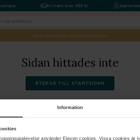
boutique
Fri frakt över 499 kr
Auktoriser
Upp till 25% rabatt på paketerbjudanden
Sidan hittades inte
ÅTERGÅ TILL STARTSIDAN
Information
ELEVEN
Hjälp
cookies
shoppingupplevelse använder Eleven cookies. Vissa cookies är n
Om oss
Kontakta oss