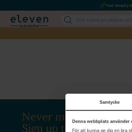
Your beauty 
Samtycke
Never miss a beat.
Denna webbplats använder 
Sign up to our
För att kunna ge dig en bra 