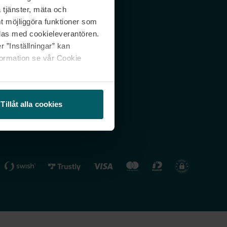
 tjänster, mäta och
 svar
Nordicfeel FI
mt möjliggöra funktioner som
lning
Nordicfeel NO
las med cookieleverantören.
 ”Inställningar” kan
formation se vår Cookie
Tillåt alla cookies