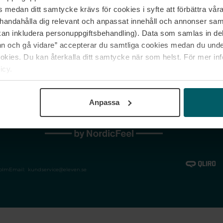
medan ditt samtycke krävs för cookies i syfte att förbättra våra
Jobba hos oss
Vanliga frågor &
illhandahålla dig relevant och anpassat innehåll och annonser sa
Våra varumärken
Spåra min bestäl
kan inkludera personuppgiftsbehandling). Data som samlas in de
Returer &
 och gå vidare” accepterar du samtliga cookies medan du under
reklamationer
ies. Du kan återkalla ditt samtycke när som helst. För mer in
icy.
Anpassa
holm
Email:
kundservice@eleven.se