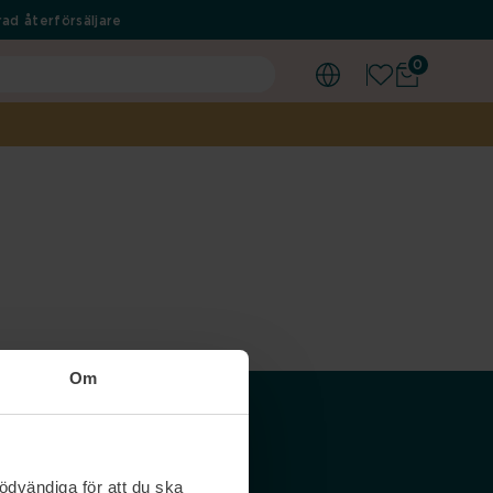
ad återförsäljare
0
Om
Våra siter
ödvändiga för att du ska
Nordicfeel SE