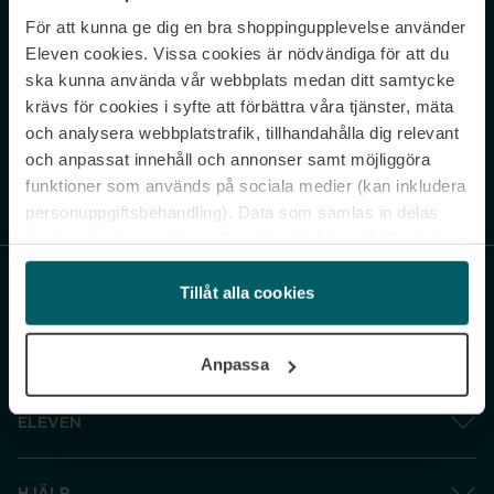
För att kunna ge dig en bra shoppingupplevelse använder
Never miss a beat.
Eleven cookies. Vissa cookies är nödvändiga för att du
Sign up to our newsletter.
ska kunna använda vår webbplats medan ditt samtycke
krävs för cookies i syfte att förbättra våra tjänster, mäta
E-postadress
och analysera webbplatstrafik, tillhandahålla dig relevant
och anpassat innehåll och annonser samt möjliggöra
funktioner som används på sociala medier (kan inkludera
Genom att prenumerera accepterar du vår
Integritetspolicy
. Avprenumerera
när som helst.
personuppgiftsbehandling). Data som samlas in delas
med cookieleverantören. Genom att klicka på ”Godkänn
och gå vidare” accepterar du samtliga cookies medan du
under ”Inställningar” kan anpassa användningen av
Tillåt alla cookies
cookies. Du kan återkalla ditt samtycke när som helst.
För mer information se vår Cookie Policy samt vår
Anpassa
Integritetspolicy.
ELEVEN
HJÄLP