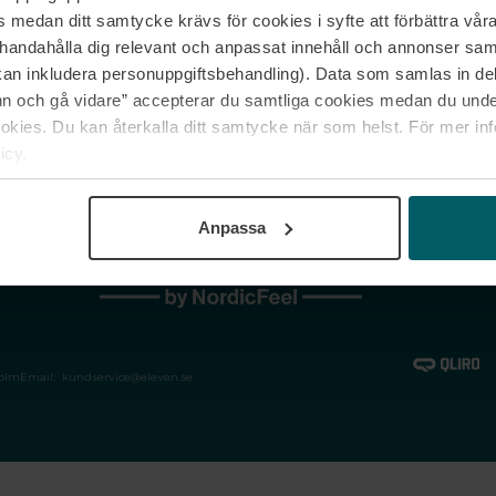
medan ditt samtycke krävs för cookies i syfte att förbättra våra
Jobba hos oss
Vanliga frågor &
illhandahålla dig relevant och anpassat innehåll och annonser sa
Våra varumärken
Spåra min bestäl
kan inkludera personuppgiftsbehandling). Data som samlas in de
Returer &
 och gå vidare” accepterar du samtliga cookies medan du under
reklamationer
ies. Du kan återkalla ditt samtycke när som helst. För mer in
icy.
Anpassa
holm
Email:
kundservice@eleven.se