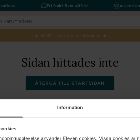
boutique
Fri frakt över 499 kr
Auktoriser
Upp till 25% rabatt på paketerbjudanden
Sidan hittades inte
ÅTERGÅ TILL STARTSIDAN
Information
ELEVEN
Hjälp
cookies
shoppingupplevelse använder Eleven cookies. Vissa cookies är n
Om oss
Kontakta oss