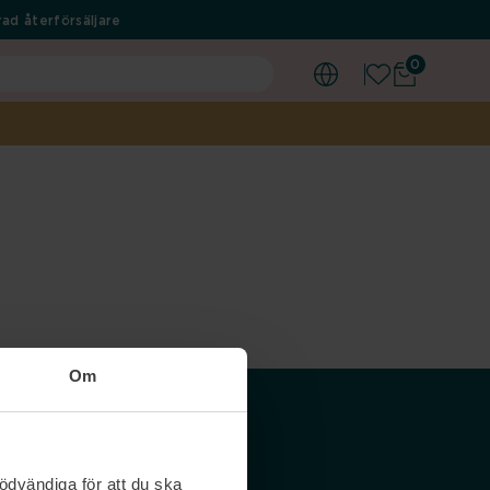
ad återförsäljare
0
Om
Våra siter
ödvändiga för att du ska
Nordicfeel SE