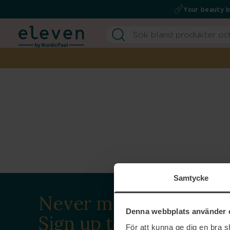
Your beauty 
Samtycke
Never miss a beat.
Denna webbplats använder 
Sign up to our
För att kunna ge dig en bra 