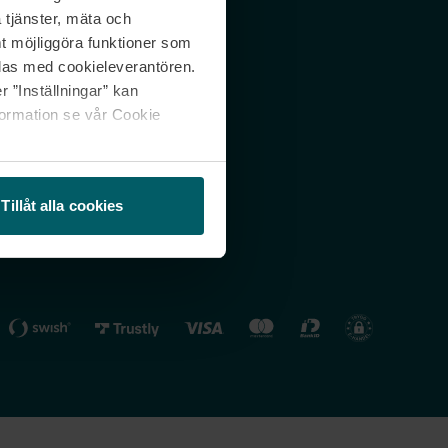
 tjänster, mäta och
 svar
Nordicfeel FI
mt möjliggöra funktioner som
lning
Nordicfeel NO
las med cookieleverantören.
 ”Inställningar” kan
formation se vår Cookie
Tillåt alla cookies