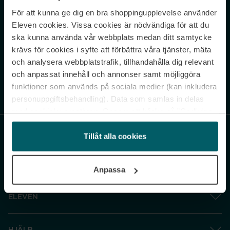
För att kunna ge dig en bra shoppingupplevelse använder
Never miss a beat.
Eleven cookies. Vissa cookies är nödvändiga för att du
Sign up to our newsletter.
ska kunna använda vår webbplats medan ditt samtycke
krävs för cookies i syfte att förbättra våra tjänster, mäta
E-postadress
och analysera webbplatstrafik, tillhandahålla dig relevant
och anpassat innehåll och annonser samt möjliggöra
funktioner som används på sociala medier (kan inkludera
Genom att prenumerera accepterar du vår
Integritetspolicy
. Avprenumerera
när som helst.
personuppgiftsbehandling). Data som samlas in delas
med cookieleverantören. Genom att klicka på ”Godkänn
och gå vidare” accepterar du samtliga cookies medan du
under ”Inställningar” kan anpassa användningen av
Tillåt alla cookies
cookies. Du kan återkalla ditt samtycke när som helst.
För mer information se vår Cookie Policy samt vår
Anpassa
Integritetspolicy.
ELEVEN
HJÄLP