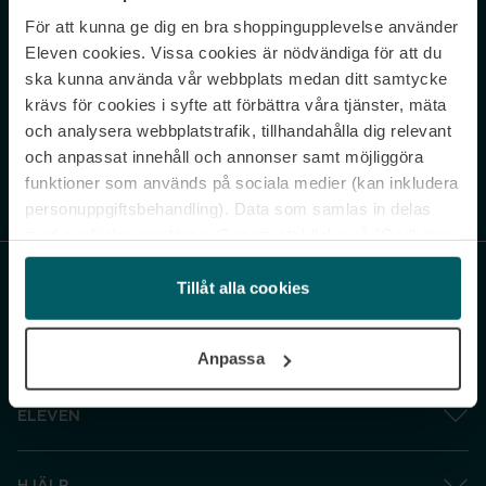
För att kunna ge dig en bra shoppingupplevelse använder
Never miss a beat.
Eleven cookies. Vissa cookies är nödvändiga för att du
Sign up to our newsletter.
ska kunna använda vår webbplats medan ditt samtycke
krävs för cookies i syfte att förbättra våra tjänster, mäta
E-postadress
och analysera webbplatstrafik, tillhandahålla dig relevant
och anpassat innehåll och annonser samt möjliggöra
funktioner som används på sociala medier (kan inkludera
Genom att prenumerera accepterar du vår
Integritetspolicy
. Avprenumerera
när som helst.
personuppgiftsbehandling). Data som samlas in delas
med cookieleverantören. Genom att klicka på ”Godkänn
och gå vidare” accepterar du samtliga cookies medan du
under ”Inställningar” kan anpassa användningen av
Tillåt alla cookies
cookies. Du kan återkalla ditt samtycke när som helst.
För mer information se vår Cookie Policy samt vår
Anpassa
Integritetspolicy.
ELEVEN
HJÄLP