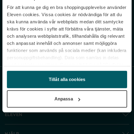
För att kunna ge dig en bra shoppingupplevelse använder
Never miss a beat.
Eleven cookies. Vissa cookies är nödvändiga för att du
Sign up to our newsletter.
ska kunna använda vår webbplats medan ditt samtycke
krävs för cookies i syfte att förbättra våra tjänster, mäta
E-postadress
och analysera webbplatstrafik, tillhandahålla dig relevant
och anpassat innehåll och annonser samt möjliggöra
funktioner som används på sociala medier (kan inkludera
Genom att prenumerera accepterar du vår
Integritetspolicy
. Avprenumerera
när som helst.
personuppgiftsbehandling). Data som samlas in delas
med cookieleverantören. Genom att klicka på ”Godkänn
och gå vidare” accepterar du samtliga cookies medan du
under ”Inställningar” kan anpassa användningen av
Tillåt alla cookies
cookies. Du kan återkalla ditt samtycke när som helst.
För mer information se vår Cookie Policy samt vår
Anpassa
Integritetspolicy.
ELEVEN
HJÄLP