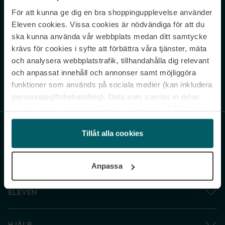
För att kunna ge dig en bra shoppingupplevelse använder
Never miss a beat.
Eleven cookies. Vissa cookies är nödvändiga för att du
Sign up to our newsletter.
ska kunna använda vår webbplats medan ditt samtycke
krävs för cookies i syfte att förbättra våra tjänster, mäta
E-postadress
och analysera webbplatstrafik, tillhandahålla dig relevant
och anpassat innehåll och annonser samt möjliggöra
funktioner som används på sociala medier (kan inkludera
Genom att prenumerera accepterar du vår
Integritetspolicy
. Avprenumerera
när som helst.
personuppgiftsbehandling). Data som samlas in delas
med cookieleverantören. Genom att klicka på ”Godkänn
och gå vidare” accepterar du samtliga cookies medan du
under ”Inställningar” kan anpassa användningen av
Tillåt alla cookies
cookies. Du kan återkalla ditt samtycke när som helst.
För mer information se vår Cookie Policy samt vår
Anpassa
Integritetspolicy.
ELEVEN
HJÄLP