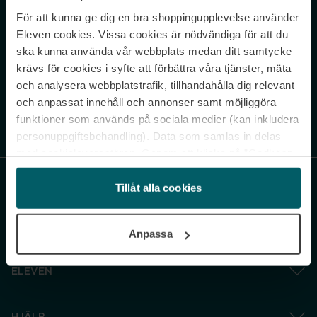
För att kunna ge dig en bra shoppingupplevelse använder
Never miss a beat.
Eleven cookies. Vissa cookies är nödvändiga för att du
Sign up to our newsletter.
ska kunna använda vår webbplats medan ditt samtycke
krävs för cookies i syfte att förbättra våra tjänster, mäta
E-postadress
och analysera webbplatstrafik, tillhandahålla dig relevant
och anpassat innehåll och annonser samt möjliggöra
funktioner som används på sociala medier (kan inkludera
Genom att prenumerera accepterar du vår
Integritetspolicy
. Avprenumerera
när som helst.
personuppgiftsbehandling). Data som samlas in delas
med cookieleverantören. Genom att klicka på ”Godkänn
och gå vidare” accepterar du samtliga cookies medan du
under ”Inställningar” kan anpassa användningen av
Tillåt alla cookies
cookies. Du kan återkalla ditt samtycke när som helst.
För mer information se vår Cookie Policy samt vår
Anpassa
Integritetspolicy.
ELEVEN
HJÄLP