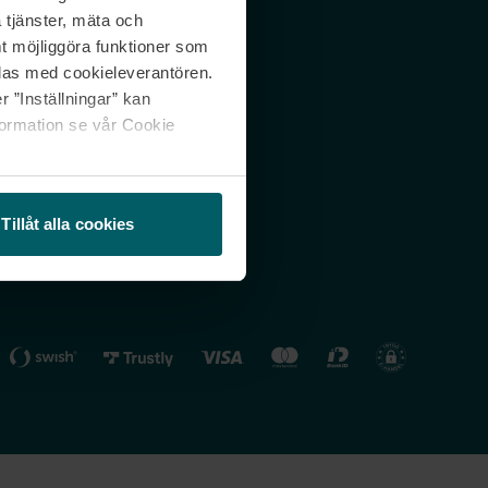
 tjänster, mäta och
 svar
Nordicfeel FI
mt möjliggöra funktioner som
lning
Nordicfeel NO
las med cookieleverantören.
 ”Inställningar” kan
formation se vår Cookie
Tillåt alla cookies