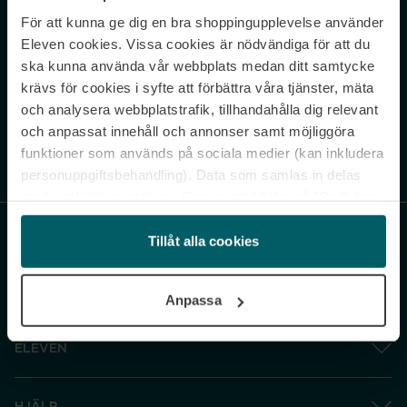
För att kunna ge dig en bra shoppingupplevelse använder
Never miss a beat.
Eleven cookies. Vissa cookies är nödvändiga för att du
Sign up to our newsletter.
ska kunna använda vår webbplats medan ditt samtycke
krävs för cookies i syfte att förbättra våra tjänster, mäta
E-postadress
och analysera webbplatstrafik, tillhandahålla dig relevant
och anpassat innehåll och annonser samt möjliggöra
funktioner som används på sociala medier (kan inkludera
Genom att prenumerera accepterar du vår
Integritetspolicy
. Avprenumerera
när som helst.
personuppgiftsbehandling). Data som samlas in delas
med cookieleverantören. Genom att klicka på ”Godkänn
och gå vidare” accepterar du samtliga cookies medan du
under ”Inställningar” kan anpassa användningen av
Tillåt alla cookies
cookies. Du kan återkalla ditt samtycke när som helst.
För mer information se vår Cookie Policy samt vår
Anpassa
Integritetspolicy.
ELEVEN
HJÄLP