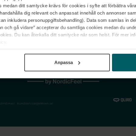
medan ditt samtycke krävs för cookies i syfte att förbättra våra
Jobba hos oss
Vanliga frågor &
illhandahålla dig relevant och anpassat innehåll och annonser sa
Våra varumärken
Spåra min bestäl
kan inkludera personuppgiftsbehandling). Data som samlas in de
Returer &
 och gå vidare” accepterar du samtliga cookies medan du under
reklamationer
ies. Du kan återkalla ditt samtycke när som helst. För mer in
icy.
Anpassa
holm
Email:
kundservice@eleven.se