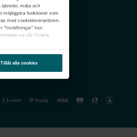
 tjänster, mäta och
 svar
Nordicfeel FI
mt möjliggöra funktioner som
lning
Nordicfeel NO
las med cookieleverantören.
 ”Inställningar” kan
formation se vår Cookie
Tillåt alla cookies