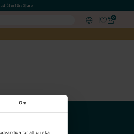
ad återförsäljare
0
Om
Våra siter
ödvändiga för att du ska
Nordicfeel SE