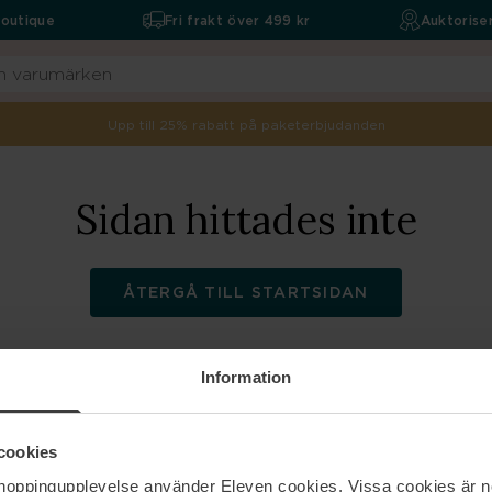
boutique
Fri frakt över 499 kr
Auktoriser
Upp till 25% rabatt på paketerbjudanden
Sidan hittades inte
ÅTERGÅ TILL STARTSIDAN
Information
ELEVEN
Hjälp
cookies
shoppingupplevelse använder Eleven cookies. Vissa cookies är n
Om oss
Kontakta oss