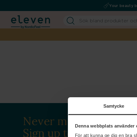
Your beauty 
Samtycke
Never miss a beat.
Denna webbplats använder 
Sign up to our
För att kunna ge dig en bra 