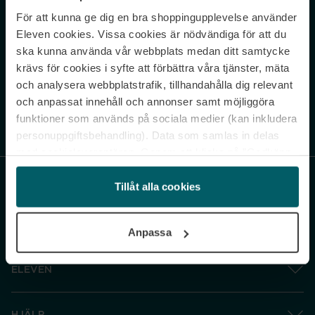
För att kunna ge dig en bra shoppingupplevelse använder
Never miss a beat.
Eleven cookies. Vissa cookies är nödvändiga för att du
Sign up to our newsletter.
ska kunna använda vår webbplats medan ditt samtycke
krävs för cookies i syfte att förbättra våra tjänster, mäta
E-postadress
och analysera webbplatstrafik, tillhandahålla dig relevant
och anpassat innehåll och annonser samt möjliggöra
funktioner som används på sociala medier (kan inkludera
Genom att prenumerera accepterar du vår
Integritetspolicy
. Avprenumerera
när som helst.
personuppgiftsbehandling). Data som samlas in delas
med cookieleverantören. Genom att klicka på ”Godkänn
och gå vidare” accepterar du samtliga cookies medan du
under ”Inställningar” kan anpassa användningen av
Tillåt alla cookies
cookies. Du kan återkalla ditt samtycke när som helst.
För mer information se vår Cookie Policy samt vår
Anpassa
Integritetspolicy.
ELEVEN
HJÄLP