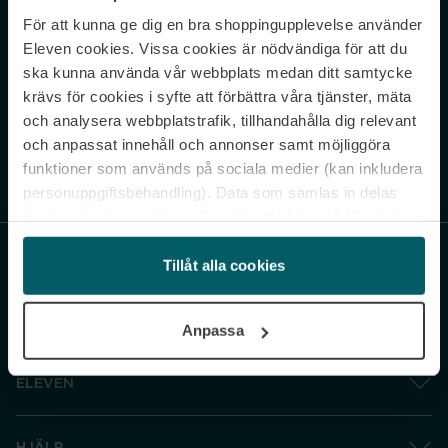
För att kunna ge dig en bra shoppingupplevelse använder
Never miss a beat.
Eleven cookies. Vissa cookies är nödvändiga för att du
Sign up to our newsletter.
ska kunna använda vår webbplats medan ditt samtycke
krävs för cookies i syfte att förbättra våra tjänster, mäta
E-postadress
och analysera webbplatstrafik, tillhandahålla dig relevant
och anpassat innehåll och annonser samt möjliggöra
funktioner som används på sociala medier (kan inkludera
Genom att prenumerera accepterar du vår
Integritetspolicy
. Avprenumerera
när som helst.
personuppgiftsbehandling). Data som samlas in delas
med cookieleverantören. Genom att klicka på ”Godkänn
och gå vidare” accepterar du samtliga cookies medan du
under ”Inställningar” kan anpassa användningen av
Tillåt alla cookies
cookies. Du kan återkalla ditt samtycke när som helst.
För mer information se vår Cookie Policy samt vår
Anpassa
Integritetspolicy.
ELEVEN
HJÄLP