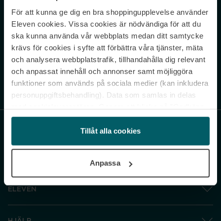
För att kunna ge dig en bra shoppingupplevelse använder
Never miss a beat.
Eleven cookies. Vissa cookies är nödvändiga för att du
Sign up to our newsletter.
ska kunna använda vår webbplats medan ditt samtycke
krävs för cookies i syfte att förbättra våra tjänster, mäta
E-postadress
och analysera webbplatstrafik, tillhandahålla dig relevant
och anpassat innehåll och annonser samt möjliggöra
funktioner som används på sociala medier (kan inkludera
Genom att prenumerera accepterar du vår
Integritetspolicy
. Avprenumerera
när som helst.
personuppgiftsbehandling). Data som samlas in delas
med cookieleverantören. Genom att klicka på ”Godkänn
och gå vidare” accepterar du samtliga cookies medan du
under ”Inställningar” kan anpassa användningen av
Tillåt alla cookies
cookies. Du kan återkalla ditt samtycke när som helst.
För mer information se vår Cookie Policy samt vår
Anpassa
Integritetspolicy.
ELEVEN
HJÄLP