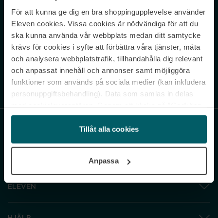
För att kunna ge dig en bra shoppingupplevelse använder
Never miss a beat.
Eleven cookies. Vissa cookies är nödvändiga för att du
Sign up to our newsletter.
ska kunna använda vår webbplats medan ditt samtycke
krävs för cookies i syfte att förbättra våra tjänster, mäta
E-postadress
och analysera webbplatstrafik, tillhandahålla dig relevant
och anpassat innehåll och annonser samt möjliggöra
funktioner som används på sociala medier (kan inkludera
Genom att prenumerera accepterar du vår
Integritetspolicy
. Avprenumerera
när som helst.
personuppgiftsbehandling). Data som samlas in delas
med cookieleverantören. Genom att klicka på ”Godkänn
och gå vidare” accepterar du samtliga cookies medan du
under ”Inställningar” kan anpassa användningen av
Tillåt alla cookies
cookies. Du kan återkalla ditt samtycke när som helst.
För mer information se vår Cookie Policy samt vår
Anpassa
Integritetspolicy.
ELEVEN
HJÄLP