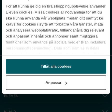
För att kunna ge dig en bra shoppingupplevelse använder
Never miss a beat.
Eleven cookies. Vissa cookies är nödvändiga för att du
Sign up to our newsletter.
ska kunna använda vår webbplats medan ditt samtycke
krävs för cookies i syfte att förbättra våra tjänster, mäta
E-postadress
och analysera webbplatstrafik, tillhandahålla dig relevant
och anpassat innehåll och annonser samt möjliggöra
funktioner som används på sociala medier (kan inkludera
Genom att prenumerera accepterar du vår
Integritetspolicy
. Avprenumerera
när som helst.
personuppgiftsbehandling). Data som samlas in delas
med cookieleverantören. Genom att klicka på ”Godkänn
och gå vidare” accepterar du samtliga cookies medan du
under ”Inställningar” kan anpassa användningen av
Tillåt alla cookies
cookies. Du kan återkalla ditt samtycke när som helst.
För mer information se vår Cookie Policy samt vår
Anpassa
Integritetspolicy.
ELEVEN
HJÄLP