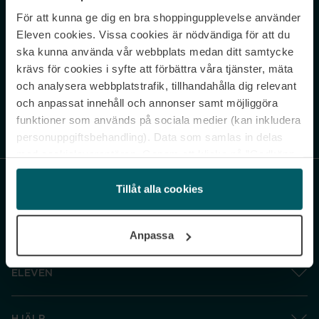
För att kunna ge dig en bra shoppingupplevelse använder
Never miss a beat.
Eleven cookies. Vissa cookies är nödvändiga för att du
Sign up to our newsletter.
ska kunna använda vår webbplats medan ditt samtycke
krävs för cookies i syfte att förbättra våra tjänster, mäta
E-postadress
och analysera webbplatstrafik, tillhandahålla dig relevant
och anpassat innehåll och annonser samt möjliggöra
funktioner som används på sociala medier (kan inkludera
Genom att prenumerera accepterar du vår
Integritetspolicy
. Avprenumerera
när som helst.
personuppgiftsbehandling). Data som samlas in delas
med cookieleverantören. Genom att klicka på ”Godkänn
och gå vidare” accepterar du samtliga cookies medan du
under ”Inställningar” kan anpassa användningen av
Tillåt alla cookies
cookies. Du kan återkalla ditt samtycke när som helst.
För mer information se vår Cookie Policy samt vår
Anpassa
Integritetspolicy.
ELEVEN
HJÄLP