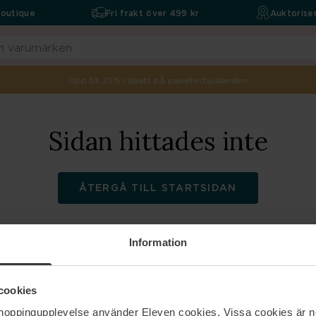
boutique
Fri frakt över 499 kr
Auktoriser
Upp till 25% rabatt på paketerbjudanden
Sidan hittades inte
ÅTERGÅ TILL STARTSIDAN
Information
ELEVEN
Hjälp
cookies
shoppingupplevelse använder Eleven cookies. Vissa cookies är n
Om oss
Kontakta oss