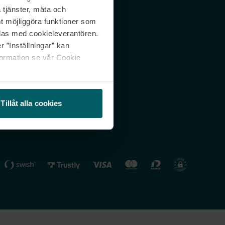
 tjänster, mäta och
 svar
Nordicfeel FI
mt möjliggöra funktioner som
lning
Nordicfeel NO
las med cookieleverantören.
 ”Inställningar” kan
formation se vår Cookie
Tillåt alla cookies