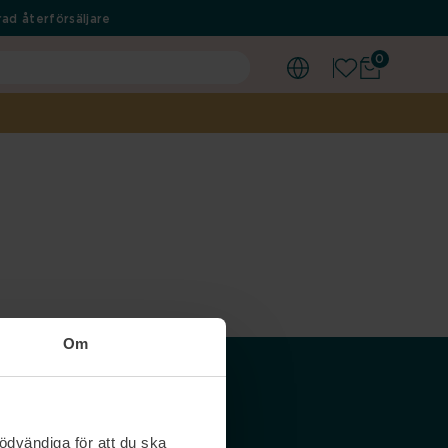
ad återförsäljare
0
Om
Våra siter
ödvändiga för att du ska
Nordicfeel SE