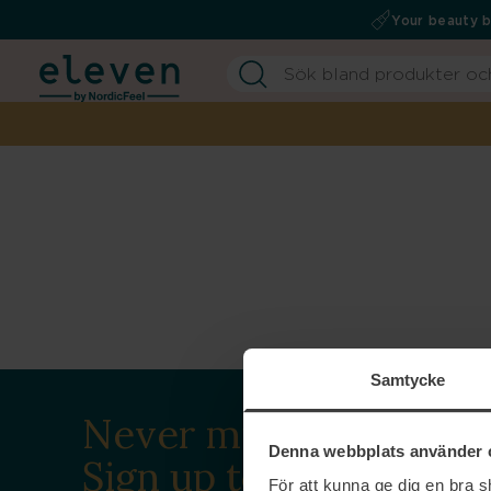
Your beauty 
Samtycke
Never miss a beat.
Denna webbplats använder 
Sign up to our
För att kunna ge dig en bra 