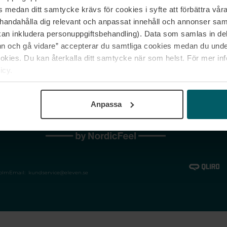
medan ditt samtycke krävs för cookies i syfte att förbättra våra
Jobba hos oss
Vanliga frågor &
illhandahålla dig relevant och anpassat innehåll och annonser sa
Våra varumärken
Spåra min bestäl
kan inkludera personuppgiftsbehandling). Data som samlas in de
Returer &
 och gå vidare” accepterar du samtliga cookies medan du under
reklamationer
ies. Du kan återkalla ditt samtycke när som helst. För mer in
icy.
Anpassa
holm
Email:
kundservice@eleven.se