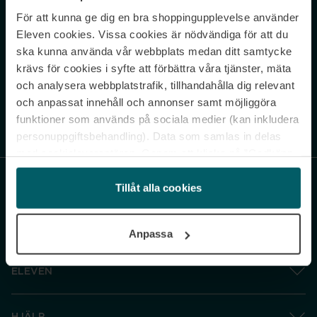
För att kunna ge dig en bra shoppingupplevelse använder
Never miss a beat.
Eleven cookies. Vissa cookies är nödvändiga för att du
Sign up to our newsletter.
ska kunna använda vår webbplats medan ditt samtycke
krävs för cookies i syfte att förbättra våra tjänster, mäta
E-postadress
och analysera webbplatstrafik, tillhandahålla dig relevant
och anpassat innehåll och annonser samt möjliggöra
funktioner som används på sociala medier (kan inkludera
Genom att prenumerera accepterar du vår
Integritetspolicy
. Avprenumerera
när som helst.
personuppgiftsbehandling). Data som samlas in delas
med cookieleverantören. Genom att klicka på ”Godkänn
och gå vidare” accepterar du samtliga cookies medan du
under ”Inställningar” kan anpassa användningen av
Tillåt alla cookies
cookies. Du kan återkalla ditt samtycke när som helst.
För mer information se vår Cookie Policy samt vår
Anpassa
Integritetspolicy.
ELEVEN
HJÄLP