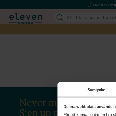
Your beauty 
Samtycke
Never miss a beat.
Denna webbplats använder 
Sign up to our
För att kunna ge dig en bra 