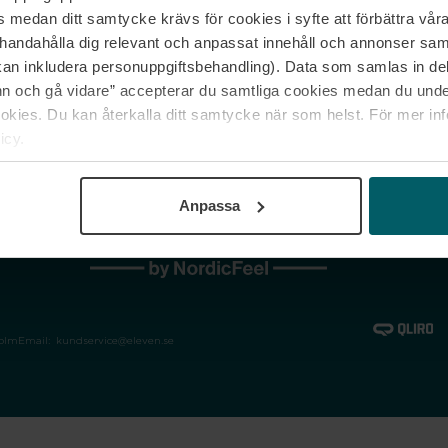
medan ditt samtycke krävs för cookies i syfte att förbättra våra
Jobba hos oss
Vanliga frågor &
illhandahålla dig relevant och anpassat innehåll och annonser sa
Våra varumärken
Spåra min bestäl
kan inkludera personuppgiftsbehandling). Data som samlas in de
Returer &
 och gå vidare” accepterar du samtliga cookies medan du under
reklamationer
ies. Du kan återkalla ditt samtycke när som helst. För mer in
icy.
Anpassa
holm
Email:
kundservice@eleven.se