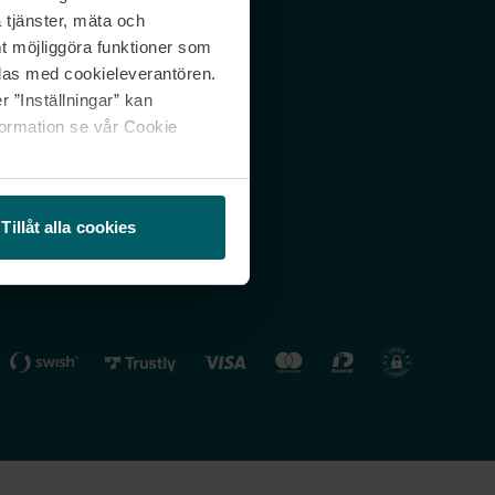
 tjänster, mäta och
 svar
Nordicfeel FI
mt möjliggöra funktioner som
lning
Nordicfeel NO
las med cookieleverantören.
 ”Inställningar” kan
formation se vår Cookie
Tillåt alla cookies