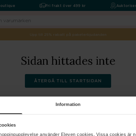
boutique
Fri frakt över 499 kr
Auktoriser
Upp till 25% rabatt på paketerbjudanden
Sidan hittades inte
ÅTERGÅ TILL STARTSIDAN
Information
ELEVEN
Hjälp
cookies
shoppingupplevelse använder Eleven cookies. Vissa cookies är n
Om oss
Kontakta oss