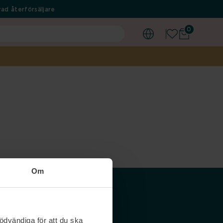
ad återförsäljare
0
Om
Våra siter
ödvändiga för att du ska
Nordicfeel SE