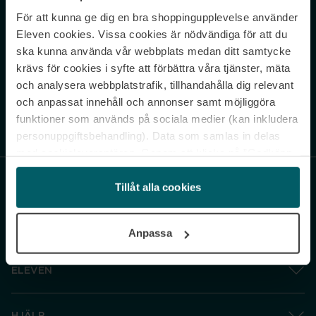
För att kunna ge dig en bra shoppingupplevelse använder
Never miss a beat.
Eleven cookies. Vissa cookies är nödvändiga för att du
Sign up to our newsletter.
ska kunna använda vår webbplats medan ditt samtycke
krävs för cookies i syfte att förbättra våra tjänster, mäta
E-postadress
och analysera webbplatstrafik, tillhandahålla dig relevant
och anpassat innehåll och annonser samt möjliggöra
funktioner som används på sociala medier (kan inkludera
Genom att prenumerera accepterar du vår
Integritetspolicy
. Avprenumerera
när som helst.
personuppgiftsbehandling). Data som samlas in delas
med cookieleverantören. Genom att klicka på ”Godkänn
och gå vidare” accepterar du samtliga cookies medan du
under ”Inställningar” kan anpassa användningen av
Tillåt alla cookies
cookies. Du kan återkalla ditt samtycke när som helst.
För mer information se vår Cookie Policy samt vår
Anpassa
Integritetspolicy.
ELEVEN
HJÄLP