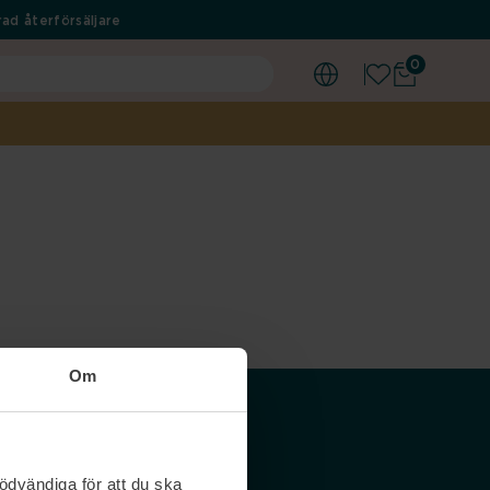
ad återförsäljare
0
Om
Våra siter
ödvändiga för att du ska
Nordicfeel SE