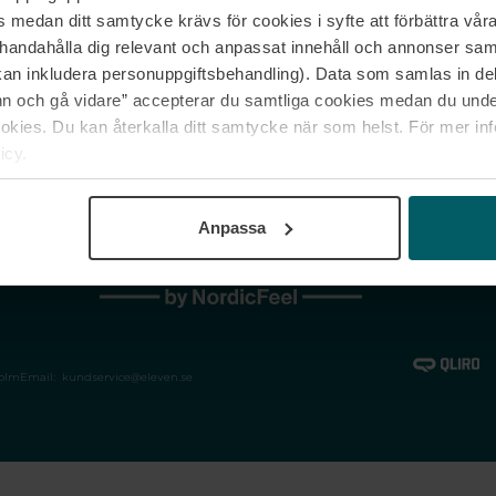
medan ditt samtycke krävs för cookies i syfte att förbättra våra
Jobba hos oss
Vanliga frågor &
illhandahålla dig relevant och anpassat innehåll och annonser sa
Våra varumärken
Spåra min bestäl
kan inkludera personuppgiftsbehandling). Data som samlas in de
Returer &
 och gå vidare” accepterar du samtliga cookies medan du under
reklamationer
ies. Du kan återkalla ditt samtycke när som helst. För mer in
icy.
Anpassa
holm
Email:
kundservice@eleven.se