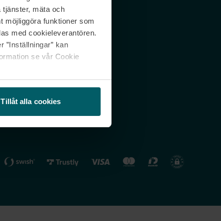
 tjänster, mäta och
 svar
Nordicfeel FI
mt möjliggöra funktioner som
lning
Nordicfeel NO
las med cookieleverantören.
 ”Inställningar” kan
formation se vår Cookie
Tillåt alla cookies