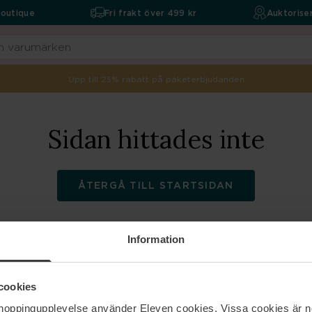
boutique
Fri frakt över 499 kr
Auktoriser
Upp till 25% rabatt på paketerbjudanden
Sidan hittades inte
ÅTERGÅ TILL STARTSIDAN
Information
ELEVEN
Hjälp
cookies
shoppingupplevelse använder Eleven cookies. Vissa cookies är n
Om oss
Kontakta oss