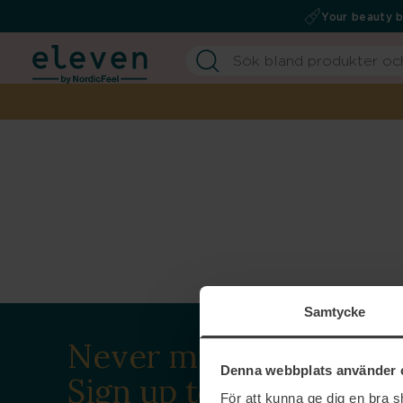
Your beauty 
Samtycke
Never miss a beat.
Denna webbplats använder 
Sign up to our
För att kunna ge dig en bra 