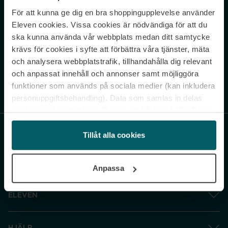
För att kunna ge dig en bra shoppingupplevelse använder
Never miss a beat.
Eleven cookies. Vissa cookies är nödvändiga för att du
Sign up to our newsletter.
ska kunna använda vår webbplats medan ditt samtycke
krävs för cookies i syfte att förbättra våra tjänster, mäta
E-postadress
och analysera webbplatstrafik, tillhandahålla dig relevant
och anpassat innehåll och annonser samt möjliggöra
funktioner som används på sociala medier (kan inkludera
Genom att prenumerera accepterar du vår
Integritetspolicy
. Avprenumerera
när som helst.
personuppgiftsbehandling). Data som samlas in delas
med cookieleverantören. Genom att klicka på ”Godkänn
och gå vidare” accepterar du samtliga cookies medan du
under ”Inställningar” kan anpassa användningen av
Tillåt alla cookies
cookies. Du kan återkalla ditt samtycke när som helst.
För mer information se vår Cookie Policy samt vår
Anpassa
Integritetspolicy.
ELEVEN
HJÄLP