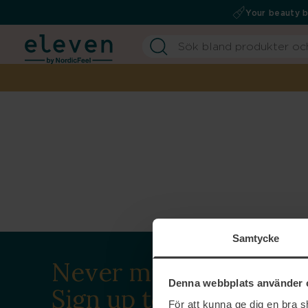
Your beauty 
Samtycke
Never miss a beat.
Denna webbplats använder 
Sign up to our
För att kunna ge dig en bra 