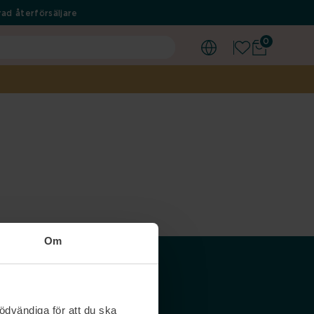
ad återförsäljare
0
Om
Våra siter
ödvändiga för att du ska
Nordicfeel SE