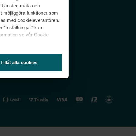
 tjänster, mäta och
 svar
Nordicfeel FI
mt möjliggöra funktioner som
lning
Nordicfeel NO
las med cookieleverantören.
 ”Inställningar” kan
formation se vår Cookie
Tillåt alla cookies