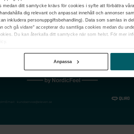
medan ditt samtycke krävs för cookies i syfte att förbättra våra
Jobba hos oss
Vanliga frågor &
illhandahålla dig relevant och anpassat innehåll och annonser sa
Våra varumärken
Spåra min bestäl
kan inkludera personuppgiftsbehandling). Data som samlas in de
Returer &
 och gå vidare” accepterar du samtliga cookies medan du under
reklamationer
ies. Du kan återkalla ditt samtycke när som helst. För mer in
icy.
Anpassa
holm
Email:
kundservice@eleven.se