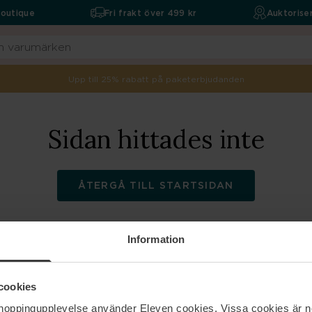
boutique
Fri frakt över 499 kr
Auktoriser
Upp till 25% rabatt på paketerbjudanden
Sidan hittades inte
ÅTERGÅ TILL STARTSIDAN
Information
ELEVEN
Hjälp
cookies
shoppingupplevelse använder Eleven cookies. Vissa cookies är n
Om oss
Kontakta oss