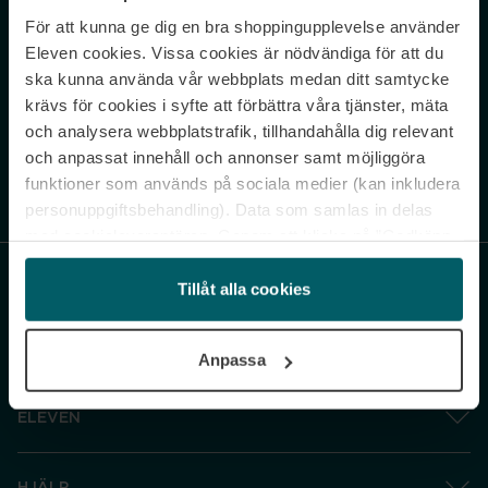
För att kunna ge dig en bra shoppingupplevelse använder
Never miss a beat.
Eleven cookies. Vissa cookies är nödvändiga för att du
Sign up to our newsletter.
ska kunna använda vår webbplats medan ditt samtycke
krävs för cookies i syfte att förbättra våra tjänster, mäta
E-postadress
och analysera webbplatstrafik, tillhandahålla dig relevant
och anpassat innehåll och annonser samt möjliggöra
funktioner som används på sociala medier (kan inkludera
Genom att prenumerera accepterar du vår
Integritetspolicy
. Avprenumerera
när som helst.
personuppgiftsbehandling). Data som samlas in delas
med cookieleverantören. Genom att klicka på ”Godkänn
och gå vidare” accepterar du samtliga cookies medan du
under ”Inställningar” kan anpassa användningen av
Tillåt alla cookies
cookies. Du kan återkalla ditt samtycke när som helst.
För mer information se vår Cookie Policy samt vår
Anpassa
Integritetspolicy.
ELEVEN
HJÄLP