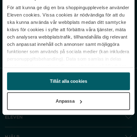
För att kunna ge dig en bra shoppingupplevelse använder
Never miss a beat.
Eleven cookies. Vissa cookies är nödvändiga för att du
Sign up to our newsletter.
ska kunna använda vår webbplats medan ditt samtycke
krävs för cookies i syfte att förbättra våra tjänster, mäta
E-postadress
och analysera webbplatstrafik, tillhandahålla dig relevant
och anpassat innehåll och annonser samt möjliggöra
funktioner som används på sociala medier (kan inkludera
Genom att prenumerera accepterar du vår
Integritetspolicy
. Avprenumerera
när som helst.
personuppgiftsbehandling). Data som samlas in delas
med cookieleverantören. Genom att klicka på ”Godkänn
och gå vidare” accepterar du samtliga cookies medan du
under ”Inställningar” kan anpassa användningen av
Tillåt alla cookies
cookies. Du kan återkalla ditt samtycke när som helst.
För mer information se vår Cookie Policy samt vår
Anpassa
Integritetspolicy.
ELEVEN
HJÄLP