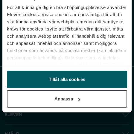
För att kunna ge dig en bra shoppingupplevelse använder
Never miss a beat.
Eleven cookies. Vissa cookies är nödvändiga för att du
Sign up to our newsletter.
ska kunna använda vår webbplats medan ditt samtycke
krävs för cookies i syfte att förbättra våra tjänster, mäta
E-postadress
och analysera webbplatstrafik, tillhandahålla dig relevant
och anpassat innehåll och annonser samt möjliggöra
funktioner som används på sociala medier (kan inkludera
Genom att prenumerera accepterar du vår
Integritetspolicy
. Avprenumerera
när som helst.
personuppgiftsbehandling). Data som samlas in delas
med cookieleverantören. Genom att klicka på ”Godkänn
och gå vidare” accepterar du samtliga cookies medan du
under ”Inställningar” kan anpassa användningen av
Tillåt alla cookies
cookies. Du kan återkalla ditt samtycke när som helst.
För mer information se vår Cookie Policy samt vår
Anpassa
Integritetspolicy.
ELEVEN
HJÄLP