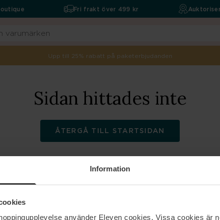
boutique
Fri frakt över 499 kr
Auktoriser
Upp till 25% rabatt på paketerbjudanden
Sidan hittades inte
ÅTERGÅ TILL STARTSIDAN
Information
ELEVEN
Hjälp
cookies
shoppingupplevelse använder Eleven cookies. Vissa cookies är n
Om oss
Kontakta oss