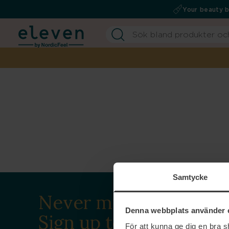
Your beauty 
Samtycke
Never miss a beat.
Denna webbplats använder 
Sign up to our
För att kunna ge dig en bra 