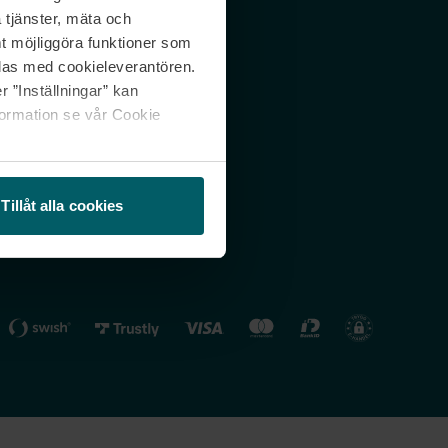
 tjänster, mäta och
 svar
Nordicfeel FI
mt möjliggöra funktioner som
lning
Nordicfeel NO
las med cookieleverantören.
 ”Inställningar” kan
formation se vår Cookie
Tillåt alla cookies