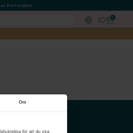
ad återförsäljare
0
Om
Våra siter
ödvändiga för att du ska
Nordicfeel SE