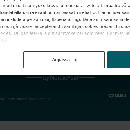
medan ditt samtycke krävs för cookies i syfte att förbättra våra
Jobba hos oss
Vanliga frågor &
illhandahålla dig relevant och anpassat innehåll och annonser sa
Våra varumärken
Spåra min bestäl
kan inkludera personuppgiftsbehandling). Data som samlas in de
Returer &
 och gå vidare” accepterar du samtliga cookies medan du under
reklamationer
ies. Du kan återkalla ditt samtycke när som helst. För mer in
icy.
Anpassa
holm
Email:
kundservice@eleven.se