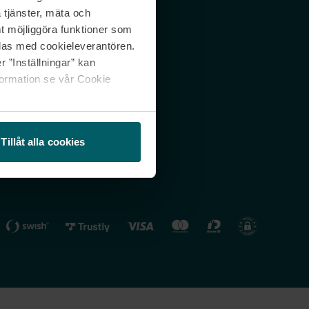
 tjänster, mäta och
 svar
Nordicfeel FI
mt möjliggöra funktioner som
lning
Nordicfeel NO
las med cookieleverantören.
 ”Inställningar” kan
formation se vår Cookie
Tillåt alla cookies