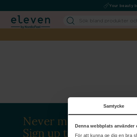
Your beauty 
Samtycke
Never miss a beat.
Denna webbplats använder 
Sign up to our
För att kunna ge dig en bra 