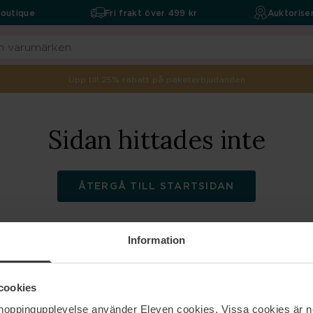
boutique
Fri frakt över 499 kr
Auktoriser
Upp till 25% rabatt på paketerbjudanden
Sidan hittades inte
ÅTERGÅ TILL STARTSIDAN
Information
ELEVEN
Hjälp
cookies
shoppingupplevelse använder Eleven cookies. Vissa cookies är n
Om oss
Kontakta oss