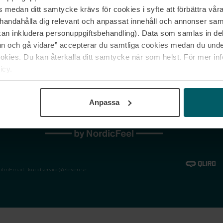
medan ditt samtycke krävs för cookies i syfte att förbättra våra
Jobba hos oss
Vanliga frågor &
illhandahålla dig relevant och anpassat innehåll och annonser sa
Våra varumärken
Spåra min bestäl
kan inkludera personuppgiftsbehandling). Data som samlas in de
Returer &
 och gå vidare” accepterar du samtliga cookies medan du under
reklamationer
ies. Du kan återkalla ditt samtycke när som helst. För mer in
icy.
Anpassa
holm
Email:
kundservice@eleven.se