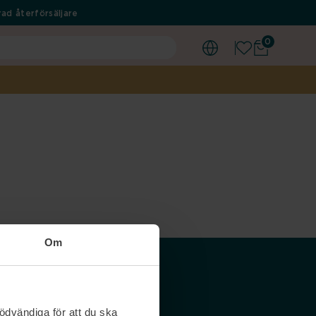
ad återförsäljare
0
Om
Våra siter
ödvändiga för att du ska
Nordicfeel SE