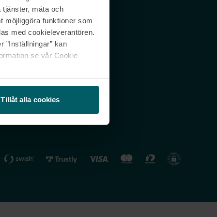
 tjänster, mäta och
 svar
Nordicfeel FI
mt möjliggöra funktioner som
lning
Nordicfeel NO
las med cookieleverantören.
 ”Inställningar” kan
formation se vår Cookie
Tillåt alla cookies