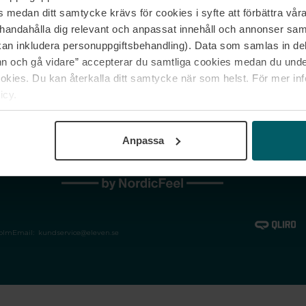
medan ditt samtycke krävs för cookies i syfte att förbättra våra
Jobba hos oss
Vanliga frågor &
illhandahålla dig relevant och anpassat innehåll och annonser sa
Våra varumärken
Spåra min bestäl
kan inkludera personuppgiftsbehandling). Data som samlas in de
Returer &
 och gå vidare” accepterar du samtliga cookies medan du under
reklamationer
ies. Du kan återkalla ditt samtycke när som helst. För mer in
icy.
Anpassa
holm
Email:
kundservice@eleven.se