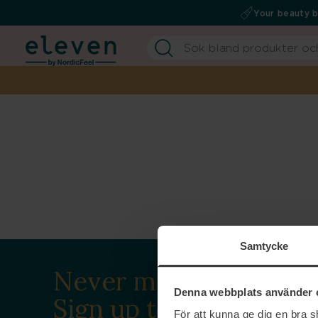
Your beauty 
Samtycke
Never miss a beat.
Denna webbplats använder 
Sign up to our
För att kunna ge dig en bra 