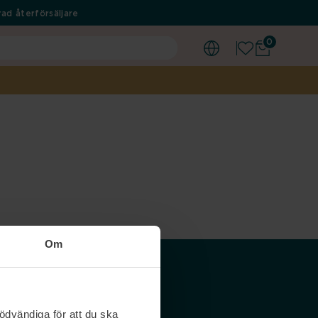
ad återförsäljare
0
Om
Våra siter
ödvändiga för att du ska
Nordicfeel SE