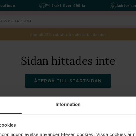
boutique
Fri frakt över 499 kr
Auktoriser
Upp till 25% rabatt på paketerbjudanden
Sidan hittades inte
ÅTERGÅ TILL STARTSIDAN
Information
ELEVEN
Hjälp
cookies
shoppingupplevelse använder Eleven cookies. Vissa cookies är n
Om oss
Kontakta oss