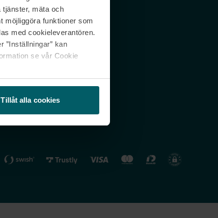
 tjänster, mäta och
 svar
Nordicfeel FI
mt möjliggöra funktioner som
lning
Nordicfeel NO
las med cookieleverantören.
 ”Inställningar” kan
formation se vår Cookie
Tillåt alla cookies