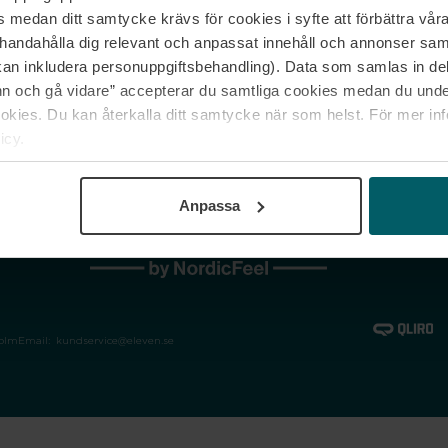
medan ditt samtycke krävs för cookies i syfte att förbättra våra
Jobba hos oss
Vanliga frågor &
illhandahålla dig relevant och anpassat innehåll och annonser sa
Våra varumärken
Spåra min bestäl
kan inkludera personuppgiftsbehandling). Data som samlas in de
Returer &
 och gå vidare” accepterar du samtliga cookies medan du under
reklamationer
ies. Du kan återkalla ditt samtycke när som helst. För mer in
icy.
Anpassa
holm
Email:
kundservice@eleven.se