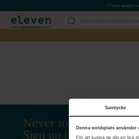
Your beauty 
Samtycke
Never miss a beat.
Denna webbplats använder 
Sign up to our
För att kunna ge dig en bra 