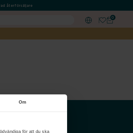
ad återförsäljare
0
Om
Våra siter
ödvändiga för att du ska
Nordicfeel SE