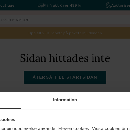
boutique
Fri frakt över 499 kr
Auktoriser
Upp till 25% rabatt på paketerbjudanden
Sidan hittades inte
ÅTERGÅ TILL STARTSIDAN
Information
ELEVEN
Hjälp
cookies
shoppingupplevelse använder Eleven cookies. Vissa cookies är n
Om oss
Kontakta oss