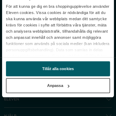
För att kunna ge dig en bra shoppingupplevelse använder
Never miss a beat.
Eleven cookies. Vissa cookies är nödvändiga för att du
Sign up to our newsletter.
ska kunna använda vår webbplats medan ditt samtycke
krävs för cookies i syfte att förbättra våra tjänster, mäta
E-postadress
och analysera webbplatstrafik, tillhandahålla dig relevant
och anpassat innehåll och annonser samt möjliggöra
funktioner som används på sociala medier (kan inkludera
Genom att prenumerera accepterar du vår
Integritetspolicy
. Avprenumerera
när som helst.
personuppgiftsbehandling). Data som samlas in delas
med cookieleverantören. Genom att klicka på ”Godkänn
och gå vidare” accepterar du samtliga cookies medan du
under ”Inställningar” kan anpassa användningen av
Tillåt alla cookies
cookies. Du kan återkalla ditt samtycke när som helst.
För mer information se vår Cookie Policy samt vår
Anpassa
Integritetspolicy.
ELEVEN
HJÄLP