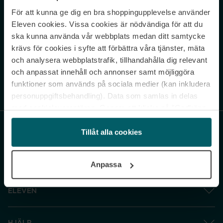
För att kunna ge dig en bra shoppingupplevelse använder
Never miss a beat.
Eleven cookies. Vissa cookies är nödvändiga för att du
Sign up to our newsletter.
ska kunna använda vår webbplats medan ditt samtycke
krävs för cookies i syfte att förbättra våra tjänster, mäta
E-postadress
och analysera webbplatstrafik, tillhandahålla dig relevant
och anpassat innehåll och annonser samt möjliggöra
funktioner som används på sociala medier (kan inkludera
Genom att prenumerera accepterar du vår
Integritetspolicy
. Avprenumerera
när som helst.
personuppgiftsbehandling). Data som samlas in delas
med cookieleverantören. Genom att klicka på ”Godkänn
och gå vidare” accepterar du samtliga cookies medan du
under ”Inställningar” kan anpassa användningen av
Tillåt alla cookies
cookies. Du kan återkalla ditt samtycke när som helst.
För mer information se vår Cookie Policy samt vår
Anpassa
Integritetspolicy.
ELEVEN
HJÄLP