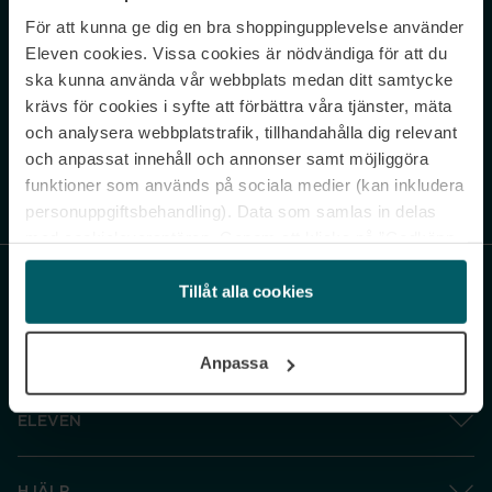
För att kunna ge dig en bra shoppingupplevelse använder
Never miss a beat.
Eleven cookies. Vissa cookies är nödvändiga för att du
Sign up to our newsletter.
ska kunna använda vår webbplats medan ditt samtycke
krävs för cookies i syfte att förbättra våra tjänster, mäta
E-postadress
och analysera webbplatstrafik, tillhandahålla dig relevant
och anpassat innehåll och annonser samt möjliggöra
funktioner som används på sociala medier (kan inkludera
Genom att prenumerera accepterar du vår
Integritetspolicy
. Avprenumerera
när som helst.
personuppgiftsbehandling). Data som samlas in delas
med cookieleverantören. Genom att klicka på ”Godkänn
och gå vidare” accepterar du samtliga cookies medan du
under ”Inställningar” kan anpassa användningen av
Tillåt alla cookies
cookies. Du kan återkalla ditt samtycke när som helst.
För mer information se vår Cookie Policy samt vår
Anpassa
Integritetspolicy.
ELEVEN
HJÄLP