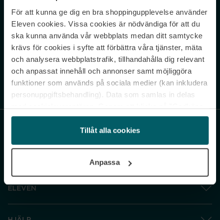
För att kunna ge dig en bra shoppingupplevelse använder
Never miss a beat.
Eleven cookies. Vissa cookies är nödvändiga för att du
Sign up to our newsletter.
ska kunna använda vår webbplats medan ditt samtycke
krävs för cookies i syfte att förbättra våra tjänster, mäta
E-postadress
och analysera webbplatstrafik, tillhandahålla dig relevant
och anpassat innehåll och annonser samt möjliggöra
funktioner som används på sociala medier (kan inkludera
Genom att prenumerera accepterar du vår
Integritetspolicy
. Avprenumerera
när som helst.
personuppgiftsbehandling). Data som samlas in delas
med cookieleverantören. Genom att klicka på ”Godkänn
och gå vidare” accepterar du samtliga cookies medan du
under ”Inställningar” kan anpassa användningen av
Tillåt alla cookies
cookies. Du kan återkalla ditt samtycke när som helst.
För mer information se vår Cookie Policy samt vår
Anpassa
Integritetspolicy.
ELEVEN
HJÄLP