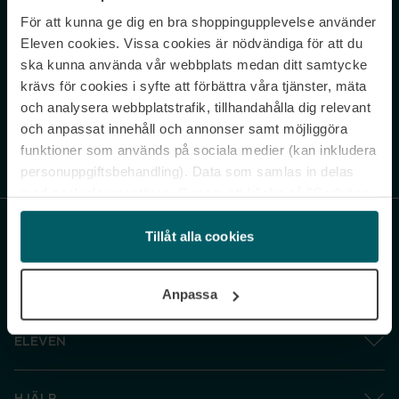
För att kunna ge dig en bra shoppingupplevelse använder
Never miss a beat.
Eleven cookies. Vissa cookies är nödvändiga för att du
Sign up to our newsletter.
ska kunna använda vår webbplats medan ditt samtycke
krävs för cookies i syfte att förbättra våra tjänster, mäta
E-postadress
och analysera webbplatstrafik, tillhandahålla dig relevant
och anpassat innehåll och annonser samt möjliggöra
funktioner som används på sociala medier (kan inkludera
Genom att prenumerera accepterar du vår
Integritetspolicy
. Avprenumerera
när som helst.
personuppgiftsbehandling). Data som samlas in delas
med cookieleverantören. Genom att klicka på ”Godkänn
och gå vidare” accepterar du samtliga cookies medan du
under ”Inställningar” kan anpassa användningen av
Tillåt alla cookies
cookies. Du kan återkalla ditt samtycke när som helst.
För mer information se vår Cookie Policy samt vår
Anpassa
Integritetspolicy.
ELEVEN
HJÄLP