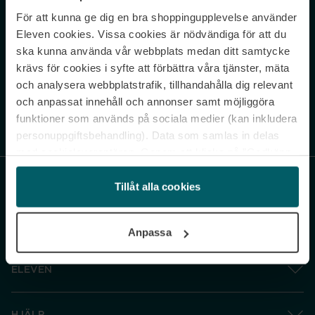
För att kunna ge dig en bra shoppingupplevelse använder
Never miss a beat.
Eleven cookies. Vissa cookies är nödvändiga för att du
Sign up to our newsletter.
ska kunna använda vår webbplats medan ditt samtycke
krävs för cookies i syfte att förbättra våra tjänster, mäta
E-postadress
och analysera webbplatstrafik, tillhandahålla dig relevant
och anpassat innehåll och annonser samt möjliggöra
funktioner som används på sociala medier (kan inkludera
Genom att prenumerera accepterar du vår
Integritetspolicy
. Avprenumerera
när som helst.
personuppgiftsbehandling). Data som samlas in delas
med cookieleverantören. Genom att klicka på ”Godkänn
och gå vidare” accepterar du samtliga cookies medan du
under ”Inställningar” kan anpassa användningen av
Tillåt alla cookies
cookies. Du kan återkalla ditt samtycke när som helst.
För mer information se vår Cookie Policy samt vår
Anpassa
Integritetspolicy.
ELEVEN
HJÄLP