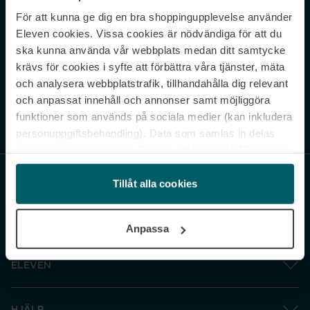
För att kunna ge dig en bra shoppingupplevelse använder
Never miss a beat.
Eleven cookies. Vissa cookies är nödvändiga för att du
Sign up to our newsletter.
ska kunna använda vår webbplats medan ditt samtycke
krävs för cookies i syfte att förbättra våra tjänster, mäta
E-postadress
och analysera webbplatstrafik, tillhandahålla dig relevant
och anpassat innehåll och annonser samt möjliggöra
funktioner som används på sociala medier (kan inkludera
Genom att prenumerera accepterar du vår
Integritetspolicy
. Avprenumerera
när som helst.
personuppgiftsbehandling). Data som samlas in delas
med cookieleverantören. Genom att klicka på ”Godkänn
och gå vidare” accepterar du samtliga cookies medan du
under ”Inställningar” kan anpassa användningen av
Tillåt alla cookies
cookies. Du kan återkalla ditt samtycke när som helst.
För mer information se vår Cookie Policy samt vår
Anpassa
Integritetspolicy.
ELEVEN
HJÄLP