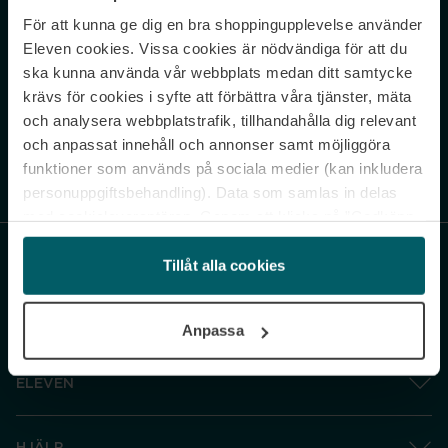
För att kunna ge dig en bra shoppingupplevelse använder
Never miss a beat.
Eleven cookies. Vissa cookies är nödvändiga för att du
Sign up to our newsletter.
ska kunna använda vår webbplats medan ditt samtycke
krävs för cookies i syfte att förbättra våra tjänster, mäta
E-postadress
och analysera webbplatstrafik, tillhandahålla dig relevant
och anpassat innehåll och annonser samt möjliggöra
funktioner som används på sociala medier (kan inkludera
Genom att prenumerera accepterar du vår
Integritetspolicy
. Avprenumerera
när som helst.
personuppgiftsbehandling). Data som samlas in delas
med cookieleverantören. Genom att klicka på ”Godkänn
och gå vidare” accepterar du samtliga cookies medan du
under ”Inställningar” kan anpassa användningen av
Tillåt alla cookies
cookies. Du kan återkalla ditt samtycke när som helst.
För mer information se vår Cookie Policy samt vår
Anpassa
Integritetspolicy.
ELEVEN
HJÄLP