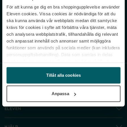
För att kunna ge dig en bra shoppingupplevelse använder
Never miss a beat.
Eleven cookies. Vissa cookies är nödvändiga för att du
Sign up to our newsletter.
ska kunna använda vår webbplats medan ditt samtycke
krävs för cookies i syfte att förbättra våra tjänster, mäta
E-postadress
och analysera webbplatstrafik, tillhandahålla dig relevant
och anpassat innehåll och annonser samt möjliggöra
funktioner som används på sociala medier (kan inkludera
Genom att prenumerera accepterar du vår
Integritetspolicy
. Avprenumerera
när som helst.
personuppgiftsbehandling). Data som samlas in delas
med cookieleverantören. Genom att klicka på ”Godkänn
och gå vidare” accepterar du samtliga cookies medan du
under ”Inställningar” kan anpassa användningen av
Tillåt alla cookies
cookies. Du kan återkalla ditt samtycke när som helst.
För mer information se vår Cookie Policy samt vår
Anpassa
Integritetspolicy.
ELEVEN
HJÄLP