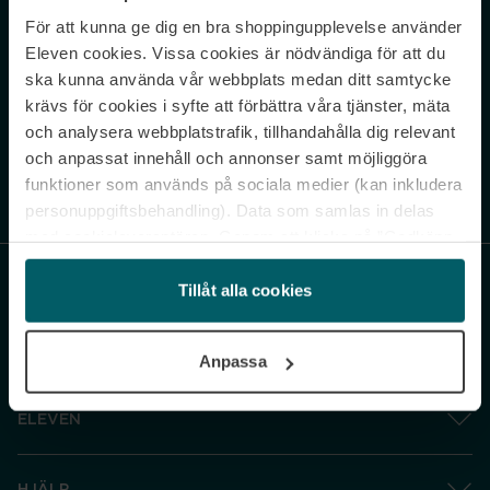
För att kunna ge dig en bra shoppingupplevelse använder
Never miss a beat.
Eleven cookies. Vissa cookies är nödvändiga för att du
Sign up to our newsletter.
ska kunna använda vår webbplats medan ditt samtycke
krävs för cookies i syfte att förbättra våra tjänster, mäta
E-postadress
och analysera webbplatstrafik, tillhandahålla dig relevant
och anpassat innehåll och annonser samt möjliggöra
funktioner som används på sociala medier (kan inkludera
Genom att prenumerera accepterar du vår
Integritetspolicy
. Avprenumerera
när som helst.
personuppgiftsbehandling). Data som samlas in delas
med cookieleverantören. Genom att klicka på ”Godkänn
och gå vidare” accepterar du samtliga cookies medan du
under ”Inställningar” kan anpassa användningen av
Tillåt alla cookies
cookies. Du kan återkalla ditt samtycke när som helst.
För mer information se vår Cookie Policy samt vår
Anpassa
Integritetspolicy.
ELEVEN
HJÄLP