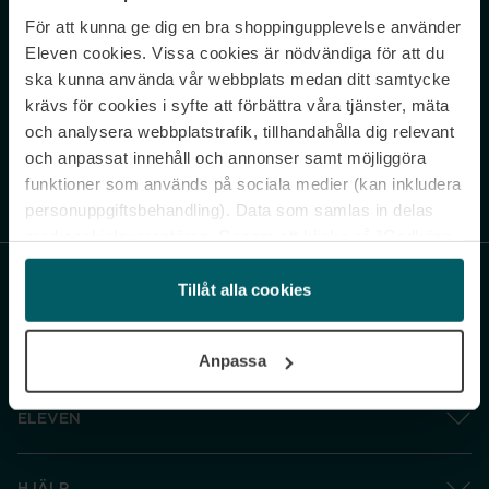
För att kunna ge dig en bra shoppingupplevelse använder
Never miss a beat.
Eleven cookies. Vissa cookies är nödvändiga för att du
Sign up to our newsletter.
ska kunna använda vår webbplats medan ditt samtycke
krävs för cookies i syfte att förbättra våra tjänster, mäta
E-postadress
och analysera webbplatstrafik, tillhandahålla dig relevant
och anpassat innehåll och annonser samt möjliggöra
funktioner som används på sociala medier (kan inkludera
Genom att prenumerera accepterar du vår
Integritetspolicy
. Avprenumerera
när som helst.
personuppgiftsbehandling). Data som samlas in delas
med cookieleverantören. Genom att klicka på ”Godkänn
och gå vidare” accepterar du samtliga cookies medan du
under ”Inställningar” kan anpassa användningen av
Tillåt alla cookies
cookies. Du kan återkalla ditt samtycke när som helst.
För mer information se vår Cookie Policy samt vår
Anpassa
Integritetspolicy.
ELEVEN
HJÄLP