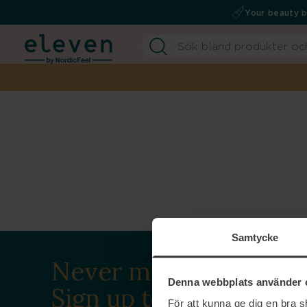
Your beauty 
Samtycke
Never miss a beat.
Denna webbplats använder 
Sign up to our
För att kunna ge dig en bra 