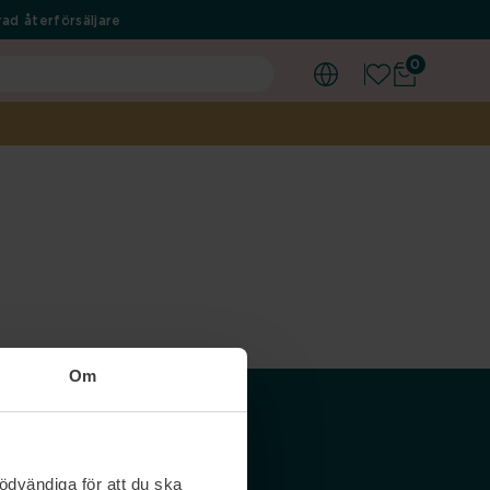
ad återförsäljare
0
Om
Våra siter
ödvändiga för att du ska
Nordicfeel SE