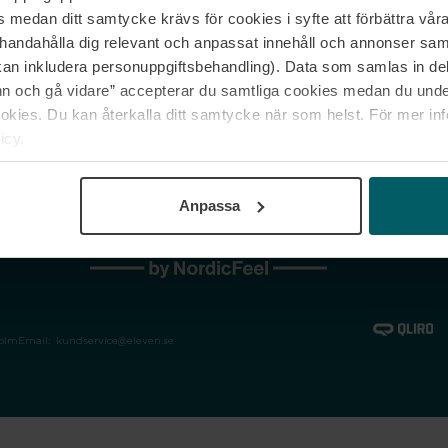
medan ditt samtycke krävs för cookies i syfte att förbättra våra
Jobba hos oss
Vanliga frågor &
illhandahålla dig relevant och anpassat innehåll och annonser sa
Våra varumärken
Spåra min bestäl
kan inkludera personuppgiftsbehandling). Data som samlas in de
Returer &
 och gå vidare” accepterar du samtliga cookies medan du under
reklamationer
ies. Du kan återkalla ditt samtycke när som helst. För mer in
icy.
Anpassa
holm
Email:
kundservice@eleven.se