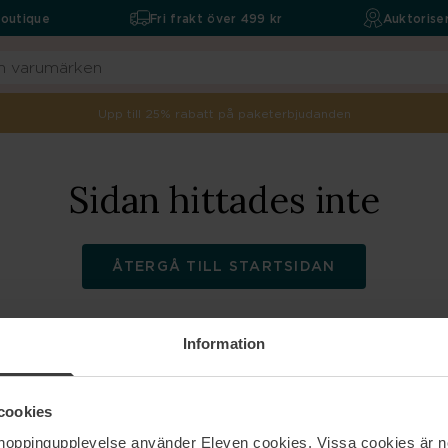
boutique
Fri frakt över 499 kr
Auktoriser
Upp till 25% rabatt på paketerbjudanden
Sidan hittades inte
ÅTERGÅ TILL STARTSIDAN
Information
ELEVEN
Hjälp
cookies
shoppingupplevelse använder Eleven cookies. Vissa cookies är n
Om oss
Kontakta oss