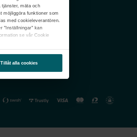
 tjänster, mäta och
 svar
Nordicfeel FI
mt möjliggöra funktioner som
lning
Nordicfeel NO
las med cookieleverantören.
 ”Inställningar” kan
formation se vår Cookie
Tillåt alla cookies