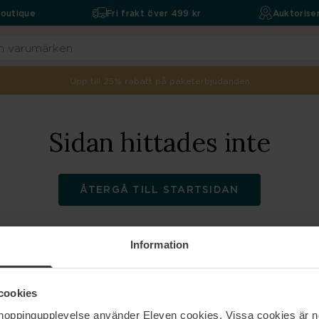
boutique
Fri frakt över 499 kr
Auktoriser
Upp till 25% rabatt på paketerbjudanden
Sidan hittades inte
ÅTERGÅ TILL STARTSIDAN
Information
ELEVEN
Hjälp
cookies
shoppingupplevelse använder Eleven cookies. Vissa cookies är n
Om oss
Kontakta oss