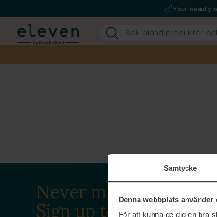
Your beauty 
Samtycke
Never miss a beat.
Denna webbplats använder 
Sign up to our
För att kunna ge dig en bra 