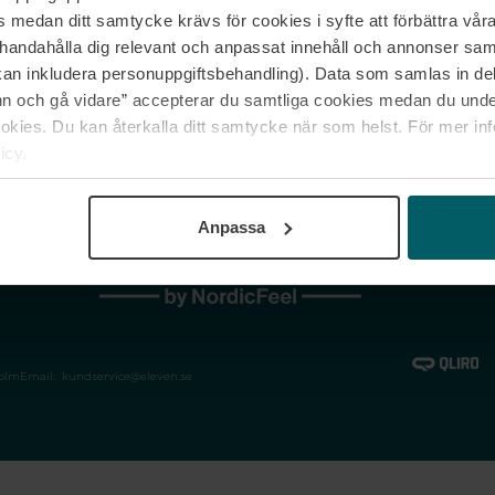
medan ditt samtycke krävs för cookies i syfte att förbättra våra
Jobba hos oss
Vanliga frågor &
illhandahålla dig relevant och anpassat innehåll och annonser sa
Våra varumärken
Spåra min bestäl
kan inkludera personuppgiftsbehandling). Data som samlas in de
Returer &
 och gå vidare” accepterar du samtliga cookies medan du under
reklamationer
ies. Du kan återkalla ditt samtycke när som helst. För mer in
icy.
Anpassa
holm
Email:
kundservice@eleven.se