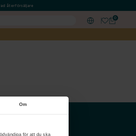
ad återförsäljare
0
Om
Våra siter
ödvändiga för att du ska
Nordicfeel SE