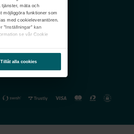
 tjänster, mäta och
 svar
Nordicfeel FI
mt möjliggöra funktioner som
lning
Nordicfeel NO
las med cookieleverantören.
 ”Inställningar” kan
formation se vår Cookie
Tillåt alla cookies