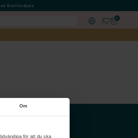
ad återförsäljare
0
Om
Våra siter
ödvändiga för att du ska
Nordicfeel SE