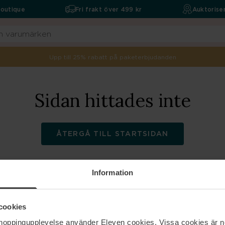
boutique
Fri frakt över 499 kr
Auktoriser
Upp till 25% rabatt på paketerbjudanden
Sidan hittades inte
ÅTERGÅ TILL STARTSIDAN
Information
ELEVEN
Hjälp
cookies
shoppingupplevelse använder Eleven cookies. Vissa cookies är n
Om oss
Kontakta oss