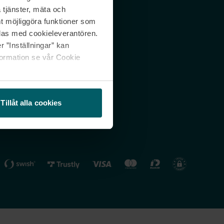
 tjänster, mäta och
 svar
Nordicfeel FI
mt möjliggöra funktioner som
lning
Nordicfeel NO
las med cookieleverantören.
 ”Inställningar” kan
formation se vår Cookie
Tillåt alla cookies