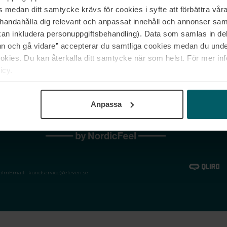
medan ditt samtycke krävs för cookies i syfte att förbättra våra
Jobba hos oss
Vanliga frågor &
illhandahålla dig relevant och anpassat innehåll och annonser sa
Våra varumärken
Spåra min bestäl
kan inkludera personuppgiftsbehandling). Data som samlas in de
Returer &
 och gå vidare” accepterar du samtliga cookies medan du under
reklamationer
ies. Du kan återkalla ditt samtycke när som helst. För mer in
icy.
Anpassa
holm
Email:
kundservice@eleven.se