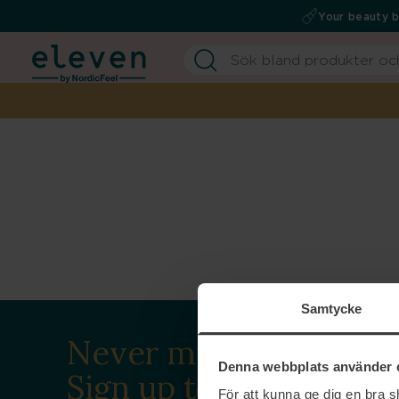
Your beauty 
Samtycke
Never miss a beat.
Denna webbplats använder 
Sign up to our
För att kunna ge dig en bra 