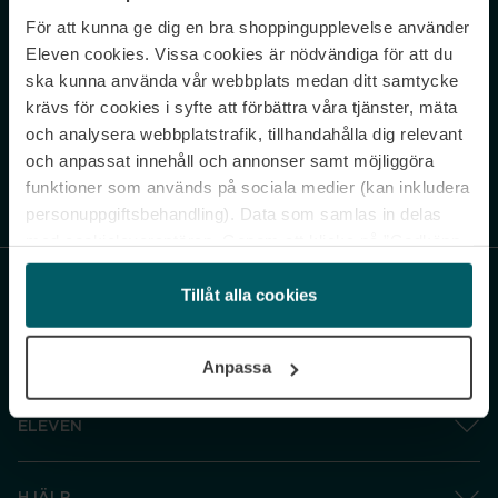
För att kunna ge dig en bra shoppingupplevelse använder
Never miss a beat.
Eleven cookies. Vissa cookies är nödvändiga för att du
Sign up to our newsletter.
ska kunna använda vår webbplats medan ditt samtycke
krävs för cookies i syfte att förbättra våra tjänster, mäta
E-postadress
och analysera webbplatstrafik, tillhandahålla dig relevant
och anpassat innehåll och annonser samt möjliggöra
funktioner som används på sociala medier (kan inkludera
Genom att prenumerera accepterar du vår
Integritetspolicy
. Avprenumerera
när som helst.
personuppgiftsbehandling). Data som samlas in delas
med cookieleverantören. Genom att klicka på ”Godkänn
och gå vidare” accepterar du samtliga cookies medan du
under ”Inställningar” kan anpassa användningen av
Tillåt alla cookies
cookies. Du kan återkalla ditt samtycke när som helst.
För mer information se vår Cookie Policy samt vår
Anpassa
Integritetspolicy.
ELEVEN
HJÄLP