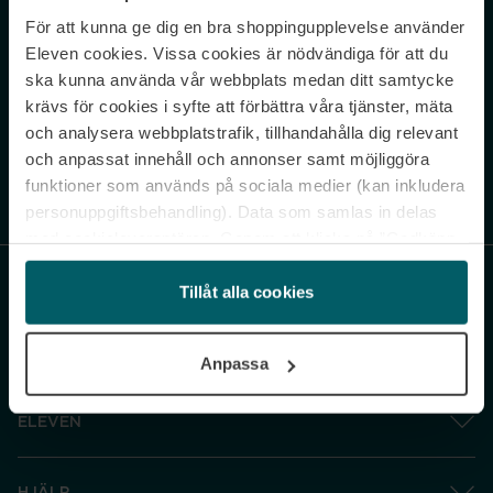
För att kunna ge dig en bra shoppingupplevelse använder
Never miss a beat.
Eleven cookies. Vissa cookies är nödvändiga för att du
Sign up to our newsletter.
ska kunna använda vår webbplats medan ditt samtycke
krävs för cookies i syfte att förbättra våra tjänster, mäta
E-postadress
och analysera webbplatstrafik, tillhandahålla dig relevant
och anpassat innehåll och annonser samt möjliggöra
funktioner som används på sociala medier (kan inkludera
Genom att prenumerera accepterar du vår
Integritetspolicy
. Avprenumerera
när som helst.
personuppgiftsbehandling). Data som samlas in delas
med cookieleverantören. Genom att klicka på ”Godkänn
och gå vidare” accepterar du samtliga cookies medan du
under ”Inställningar” kan anpassa användningen av
Tillåt alla cookies
cookies. Du kan återkalla ditt samtycke när som helst.
För mer information se vår Cookie Policy samt vår
Anpassa
Integritetspolicy.
ELEVEN
HJÄLP