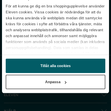
För att kunna ge dig en bra shoppingupplevelse använder
Never miss a beat.
Eleven cookies. Vissa cookies är nödvändiga för att du
Sign up to our newsletter.
ska kunna använda vår webbplats medan ditt samtycke
krävs för cookies i syfte att förbättra våra tjänster, mäta
E-postadress
och analysera webbplatstrafik, tillhandahålla dig relevant
och anpassat innehåll och annonser samt möjliggöra
funktioner som används på sociala medier (kan inkludera
Genom att prenumerera accepterar du vår
Integritetspolicy
. Avprenumerera
när som helst.
personuppgiftsbehandling). Data som samlas in delas
med cookieleverantören. Genom att klicka på ”Godkänn
och gå vidare” accepterar du samtliga cookies medan du
under ”Inställningar” kan anpassa användningen av
Tillåt alla cookies
cookies. Du kan återkalla ditt samtycke när som helst.
För mer information se vår Cookie Policy samt vår
Anpassa
Integritetspolicy.
ELEVEN
HJÄLP